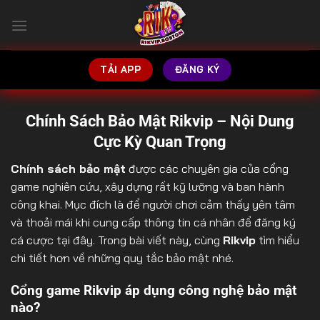
Chuyển
đến
nội
dung
TẢI APP
ĐĂNG KÝ
Chính Sách Bảo Mật Rikvip – Nội Dung
Cực Kỳ Quan Trọng
Chính sách bảo mật
được các chuyên gia của cổng
game nghiên cứu, xây dựng rất kỹ lưỡng và ban hành
công khai. Mục đích là để người chơi cảm thấy yên tâm
và thoải mái khi cung cấp thông tin cá nhân để đăng ký
cá cược tại đây. Trong bài viết này, cùng
Rikvip
tìm hiểu
chi tiết hơn về những quy tắc bảo mật nhé.
Cổng game Rikvip áp dụng công nghệ bảo mật
nào?