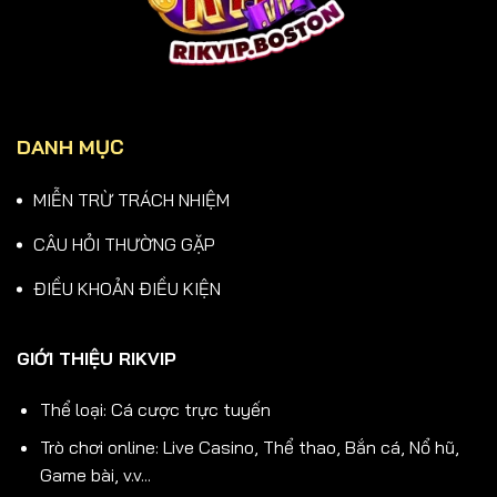
DANH MỤC
MIỄN TRỪ TRÁCH NHIỆM
CÂU HỎI THƯỜNG GẶP
ĐIỀU KHOẢN ĐIỀU KIỆN
GIỚI THIỆU RIKVIP
Thể loại: Cá cược trực tuyến
Trò chơi online: Live Casino, Thể thao, Bắn cá, Nổ hũ,
Game bài, v.v...