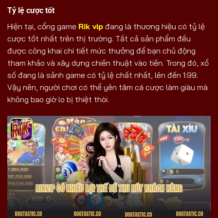
Tỷ lệ cược tốt
Hiện tại, cổng game
Rik vip
đang là thương hiệu có tỷ lệ
cược tốt nhất trên thị trường. Tất cả sản phẩm đều
được công khai chi tiết mức thưởng để bạn chủ động
tham khảo và xây dựng chiến thuật vào tiền. Trong đó, xổ
số đang là sảnh game có tỷ lệ chất nhất, lên đến 1:99.
Vậy nên, người chơi có thể yên tâm cá cược làm giàu mà
không bao giờ lo bị thiệt thòi.