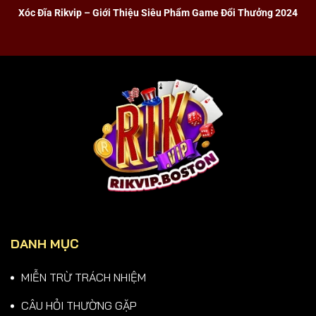
Xóc Đĩa Rikvip – Giới Thiệu Siêu Phẩm Game Đổi Thưởng 2024
DANH MỤC
MIỄN TRỪ TRÁCH NHIỆM
CÂU HỎI THƯỜNG GẶP