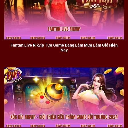
Fantan Live Rikvip Tựa Game Đang Làm Mưa Làm Gió Hiện
Nay