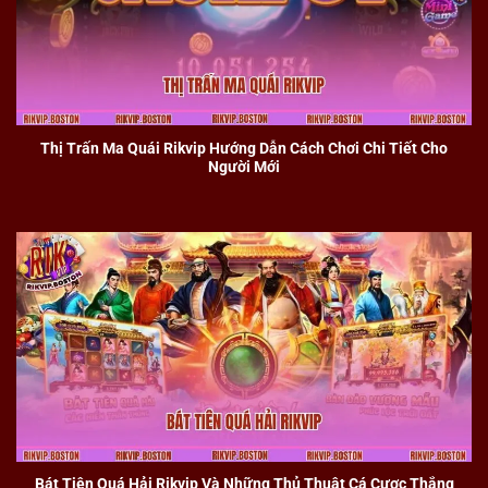
Thị Trấn Ma Quái Rikvip Hướng Dẫn Cách Chơi Chi Tiết Cho
Người Mới
Bát Tiên Quá Hải Rikvip Và Những Thủ Thuật Cá Cược Thắng