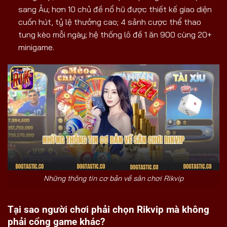
sang Âu; hơn 10 chủ đề nổ hũ được thiết kế giao diện
cuốn hút, tỷ lệ thưởng cao; 4 sảnh cược thể thao
tung kèo mỗi ngày; hệ thống lô đề 1 ăn 900 cùng 20+
minigame.
Những thông tin cơ bản về sân chơi Rikvip
Tại sao người chơi phải chọn Rikvip mà không
phải cổng game khác?