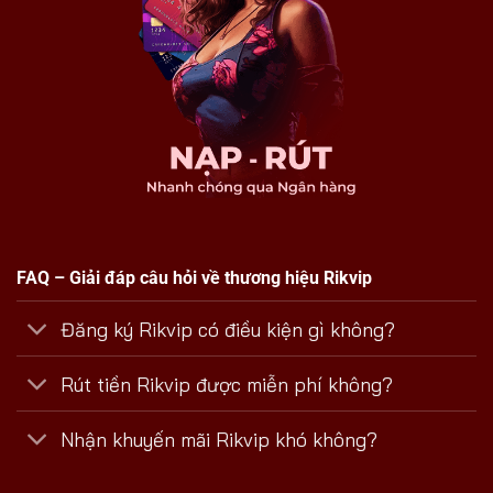
FAQ – Giải đáp câu hỏi về thương hiệu Rikvip
Đăng ký Rikvip có điều kiện gì không?
Rút tiền Rikvip được miễn phí không?
Nhận khuyến mãi Rikvip khó không?