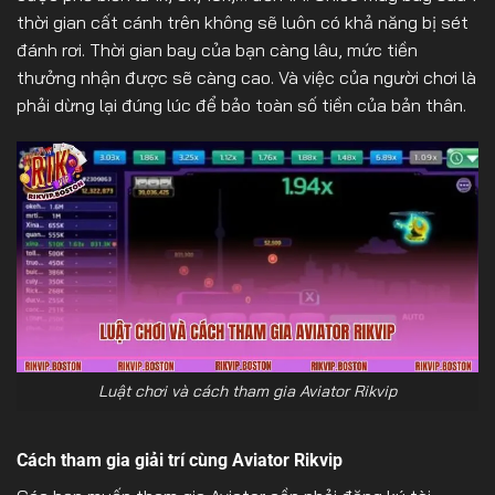
thời gian cất cánh trên không sẽ luôn có khả năng bị sét
đánh rơi. Thời gian bay của bạn càng lâu, mức tiền
thưởng nhận được sẽ càng cao. Và việc của người chơi là
phải dừng lại đúng lúc để bảo toàn số tiền của bản thân.
Luật chơi và cách tham gia Aviator Rikvip
Cách tham gia giải trí cùng Aviator Rikvip