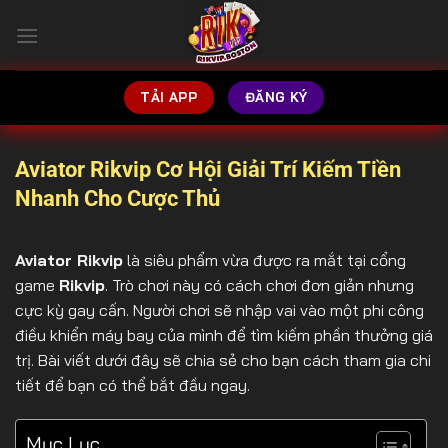
Chuyển
đến
nội
dung
TẢI APP
ĐĂNG KÝ
Aviator Rikvip Cơ Hội Giải Trí Kiếm Tiền
Nhanh Cho Cược Thủ
Aviator Rikvip
là siêu phẩm vừa được ra mắt tại cổng
game
Rikvip
. Trò chơi này có cách chơi đơn giản nhưng
cực kỳ gay cấn. Người chơi sẽ nhập vai vào một phi công
điều khiển máy bay của mình để tìm kiếm phần thưởng giá
trị. Bài viết dưới đây sẽ chia sẻ cho bạn cách tham gia chi
tiết để bạn có thể bắt đầu ngay.
Mục Lục