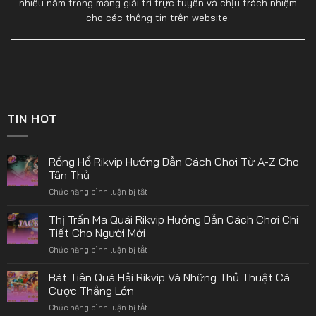
nhiều năm trong mảng giải trí trực tuyến và chịu trách nhiệm
cho các thông tin trên website.
TIN HOT
Rồng Hổ Rikvip Hướng Dẫn Cách Chơi Từ A-Z Cho
Tân Thủ
Chức năng bình luận bị tắt
ở
Rồng
Hổ
Thị Trấn Ma Quái Rikvip Hướng Dẫn Cách Chơi Chi
Rikvip
Tiết Cho Người Mới
Hướng
Chức năng bình luận bị tắt
ở
Dẫn
Thị
Cách
Trấn
Bát Tiên Quá Hải Rikvip Và Những Thủ Thuật Cá
Chơi
Ma
Từ
Cược Thắng Lớn
Quái
A-
Chức năng bình luận bị tắt
ở
Rikvip
Z