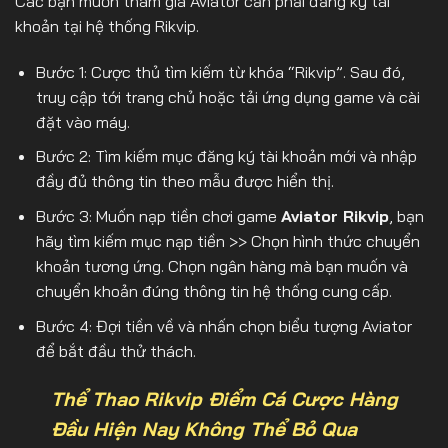
Các bạn muốn tham gia Aviator cần phải đăng ký tài
khoản tại hệ thống Rikvip.
Bước 1: Cược thủ tìm kiếm từ khóa “Rikvip”. Sau đó,
truy cập tới trang chủ hoặc tải ứng dụng game và cài
đặt vào máy.
Bước 2: Tìm kiếm mục đăng ký tài khoản mới và nhập
đầy đủ thông tin theo mẫu được hiển thị.
Bước 3: Muốn nạp tiền chơi game
Aviator Rikvip
, bạn
hãy tìm kiếm mục nạp tiền >> Chọn hình thức chuyển
khoản tương ứng. Chọn ngân hàng mà bạn muốn và
chuyển khoản đúng thông tin hệ thống cung cấp.
Bước 4: Đợi tiền về và nhấn chọn biểu tượng Aviator
để bắt đầu thử thách.
Thể Thao Rikvip Điểm Cá Cược Hàng
Đầu Hiện Nay Không Thể Bỏ Qua