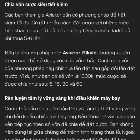
Chia vốn cược siêu tiết kiệm
Các bạn tham gia Aviator cần có phương pháp để tiết
kiệm tối đa. Có rất nhiều cách đặt cược với những mức
tiền khác nhau. Tất cả đều hướng tới việc kiếm lãi kể cả
khi thua 5-6 lần.
Đây là phương pháp chơi
Aviator Rikvip
thường xuyên
được cao thủ sử dụng với mức vốn thấp. Cách chia vốn
của phương pháp này chính là lần đặt sau gấp đôi lần đặt
trước. Ví dụ như bạn có số vốn là 1000k, mức cược sẽ
được chia như sau: 5, 15, 30 và 60.
Rèn luyện tâm lý vững vàng khi điều khiển máy bay
Cược thủ cần rèn luyện bản lĩnh và tâm lý thật vững vàng
khi điều khiển chiếc má bay này. Nếu thua 1-2 ván các bạn
vẫn tiếp tục theo số vốn đã chia để đặt cược. Bạn không
nên dừng lại giữa chừng để tránh tình trạng thua lỗ. Ngoài
ra, nên chơi trong 1 khoảng thời gian nhất định để tinh