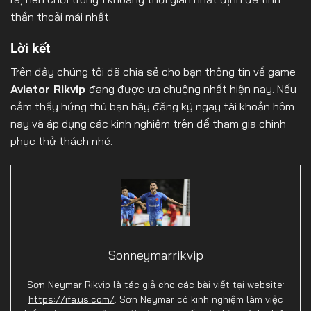
thần thoải mái nhất.
Lời kết
Trên đây chúng tôi đã chia sẻ cho bạn thông tin về game
Aviator Rikvip
đang được ưa chuộng nhất hiện nay. Nếu
cảm thấy hứng thú bạn hãy đăng ký ngay tài khoản hôm
nay và áp dụng các kinh nghiệm trên để tham gia chinh
phục thử thách nhé.
Sonneymarrikvip
Sơn Neymar
Rikvip
là tác giả cho các bài viết tại website:
https://ifa.us.com/
. Sơn Neymar có kinh nghiệm làm việc