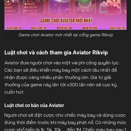
Game chơi Aviator mới nhất tại cổng game Rikvip
Luật chơi và cách tham gia Aviator Rikvip
Aviator đưa người chơi vào một vai phi công quyền lực.
Các bạn sẽ điều khiển máy bay một cách lâu nhất để
nhận được càng nhiều phần thưởng lớn. Giá trị giải
thưởng của game này lên tới x300 lần nên sẽ cực kỳ
cuốn hút.
Luật chơi cơ bản của Aviator
Người chơi sẽ đặt cược cho chiếc máy bay và dừng cược
đúng thời điểm trước khi máy bay phát nổ. Có những mức
cược phổ biến là 1k, 5k, 10k,… đến 1M. Chiếc máy bay sau 1