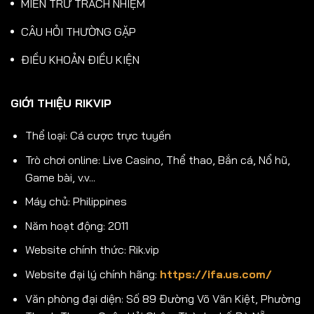
MIỄN TRỪ TRÁCH NHIỆM
CÂU HỎI THƯỜNG GẶP
ĐIỀU KHOẢN ĐIỀU KIỆN
GIỚI THIỆU RIKVIP
Thể loại: Cá cược trực tuyến
Trò chơi online: Live Casino, Thể thao, Bắn cá, Nổ hũ,
Game bài, v.v...
Máy chủ: Philippines
Năm hoạt động: 2011
Website chính thức: Rik.vip
Website đại lý chính hãng:
https://ifa.us.com/
Văn phòng đại diện: Số 89 Đường Võ Văn Kiệt, Phường