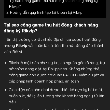
Tại sao cổng game thu hút đông khách hàng đăng ký
Rikvip?
Hướng dẫn quy trình tạo tài khoản tại Rikvip
Tại sao cổng game thu hút đông khách hàng
đăng ký Rikvip?
Trên thị trường có rất nhiều địa chỉ cá cược hoạt động
nhưng
Rikvip
vẫn luôn là cái tên thu hút đông đảo thành
viên. Bởi vì:
Rikvip là một sân chơi uy tín, có nguồn gốc rõ ràng, trụ
sở chính đang đặt tại Philippines. Không những thế,
cổng game còn được cơ quan PAGCOR kiểm duyệt và
cấp phép kinh doanh hợp pháp, an toàn.
Giao diện của sân chơi được thiết kế cực kỳ bắt mắt,
cuốn hút, để lại ấn tượng cho khách hàng ngay từ lần
đầu.