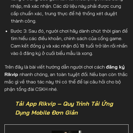
nhập, mã xác nhận. Các dữ liệu này phải được cung
cấp chuẩn xác, trung thực để hệ thống xét duyệt
thành công.
Bước 3: Sau đó, người chơi hãy dành chút thời gian để
tìm hiểu các điều khoản, chính sách của cổng game.
Cam kết đồng ý và xác nhận đủ 18 tuổi trở lên rồi nhấn
vào ô đăng ký ở cuối biểu mẫu là xong.
Trên đây là bài viết hướng dẫn người chơi cách
đăng ký
Rikvip
nhanh chóng, an toàn tuyệt đối. Nếu bạn còn thắc
mắc gì về thao tác này thì có thể để lại câu hỏi cho bộ
phận tổng đài CSKH nhé.
Tải App Rikvip
– Quy Trình Tải Ứng
Dụng Mobile Đơn Giản