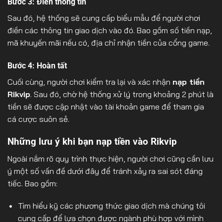
Bước 3: Điền thông tin
Sau đó, hệ thống sẽ cung cấp biểu mẫu để người chơi
điền các thông tin giao dịch vào đó. Bao gồm số tiền nạp,
mã khuyến mãi nếu có, địa chỉ nhận tiền của cổng game.
Bước 4: Hoàn tất
Cuối cùng, người chơi kiểm tra lại và xác nhận
nạp tiền
Rikvip
. Sau đó, chờ hệ thống xử lý trong khoảng 2 phút là
tiền sẽ được cập nhật vào tài khoản game để tham gia
cá cược suôn sẻ.
Những lưu ý khi bạn nạp tiền vào Rikvip
Ngoài nắm rõ quy trình thực hiện, người chơi cũng cần lưu
ý một số vấn đề dưới đây để tránh xảy ra sai sót đáng
tiếc. Bao gồm:
Tìm hiểu kỹ các phương thức giao dịch mà chúng tôi
cung cấp để lựa chọn được ngành phù hợp với mình