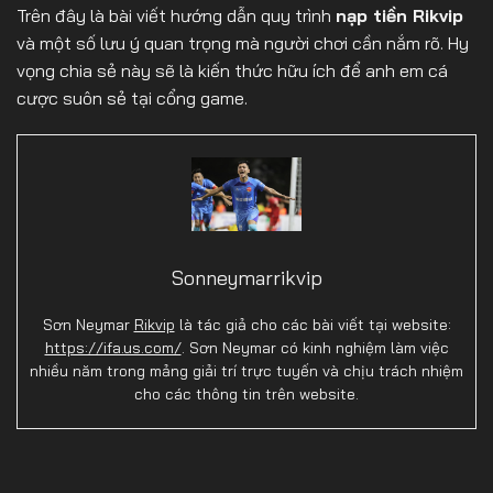
Trên đây là bài viết hướng dẫn quy trình
nạp tiền Rikvip
và một số lưu ý quan trọng mà người chơi cần nắm rõ. Hy
vọng chia sẻ này sẽ là kiến thức hữu ích để anh em cá
cược suôn sẻ tại cổng game.
Sonneymarrikvip
Sơn Neymar
Rikvip
là tác giả cho các bài viết tại website:
https://ifa.us.com/
. Sơn Neymar có kinh nghiệm làm việc
nhiều năm trong mảng giải trí trực tuyến và chịu trách nhiệm
cho các thông tin trên website.